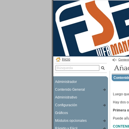
Inicio
Conteni
Añad
Contenid
Administrador
Contenido General
Luego que
Administrativo
Hay dos op
Configuración
Primera o
Gráficos
Puede aña
Módulos opcionales
CONTENI
Rápido y Fácil