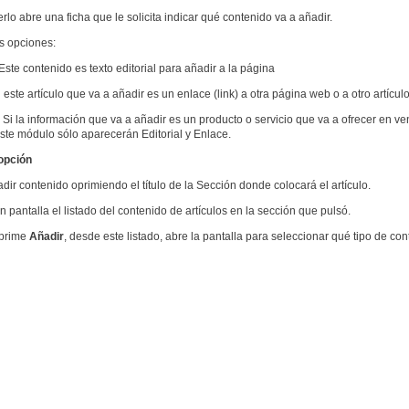
erlo abre una ficha que le solicita indicar qué contenido va a añadir.
s opciones:
 Este contenido es texto editorial para añadir a la página
i este artículo que va a añadir es un enlace (link) a otra página web o a otro artícu
- Si la información que va a añadir es un producto o servicio que va a ofrecer en v
ste módulo sólo aparecerán Editorial y Enlace.
opción
ir contenido oprimiendo el título de la Sección donde colocará el artículo.
 pantalla el listado del contenido de artículos en la sección que pulsó.
prime
Añadir
, desde este listado, abre la pantalla para seleccionar qué tipo de co