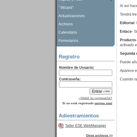
Al así hac
" Wizard"
Tendrá tre
Actualizaciones
Editorial
-
Archivos
Enlace
- S
Calendario
Producto
Formularios
activado e
Segunda 
Registro
Puede añad
Nombre de Usuario:
Aparece en
Contraseña:
Cuando o
¿Olvidó su contraseña?
Si no está registrado
oprima aquí
Adiestramientos
Taller ESE WebManager
Otros archivos >>